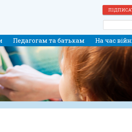
ПІДПИСА
и
Педагогам та батькам
На час війн