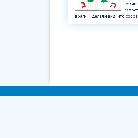
севиво
запрет
враги — делали вид, что собра
Co
Ум