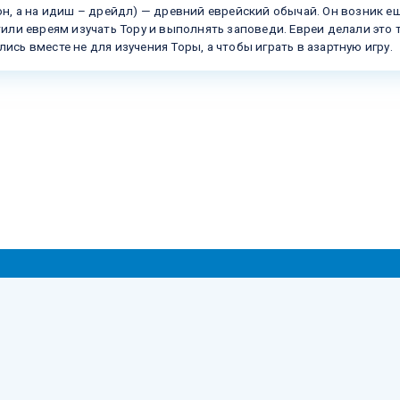
н, а на идиш – дрейдл) — древний еврейский обычай. Он возник ещ
или евреям изучать Тору и выполнять заповеди. Евреи делали это 
лись вместе не для изучения Торы, а чтобы играть в азартную игру.
pyright © 2005-2026 The Harold Grinspoon Foundation. Всі права збереже
ови використання
|
Політика конфіденційності персональних да