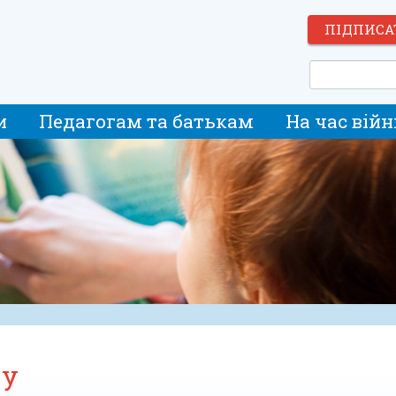
ПІДПИСА
и
Педагогам та батькам
На час війн
ту