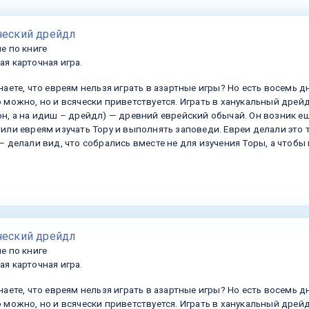
ческий дрейдл
е по книге
я карточная игра.
наете, что евреям нельзя играть в азартные игры? Но есть восемь дн
 можно, но и всячески приветствуется. Играть в ханукальный дрей
н, а на идиш – дрейдл) — древний еврейский обычай. Он возник ещ
или евреям изучать Тору и выполнять заповеди. Евреи делали это 
— делали вид, что собрались вместе не для изучения Торы, а чтобы 
ческий дрейдл
е по книге
я карточная игра.
наете, что евреям нельзя играть в азартные игры? Но есть восемь дн
 можно, но и всячески приветствуется. Играть в ханукальный дрей