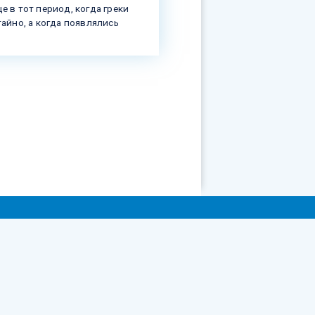
е в тот период, когда греки
тайно, а когда появлялись
ні.
них