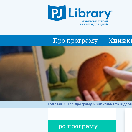
Про програму
Книжк
Головна
>
Про програму
>
Запитання та відпов
Про програму