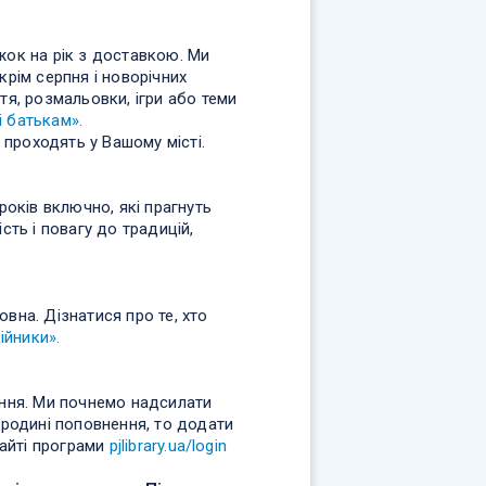
жок на рік з доставкою. Ми
крім серпня і новорічних
тя, розмальовки, ігри або теми
і батькам».
и проходять у Вашому місті.
років включно, які прагнуть
сть і повагу до традицій,
вна. Дізнатися про те, хто
ійники».
ення. Ми почнемо надсилати
 родині поповнення, то додати
сайті програми
pjlibrary.ua/login