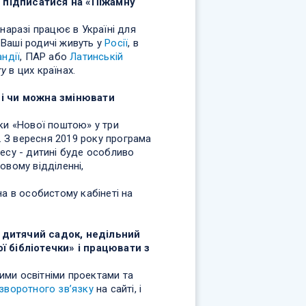
 б підписатися на «Піжамну
наразі працює в Україні для
 Ваші родичі живуть у
Росії
, в
ндії
, ПАР або
Латинській
ry
в цих країнах.
 і чи можна змінювати
ки «Нової поштою» у три
. З вересня 2019 року програма
есу - дитині буде особливо
овому відділенні,
а в особистому кабінеті на
 дитячий садок, недільний
ї бібліотечки» і працювати з
кими освітніми проектами та
зворотного зв’язку
на сайті, і