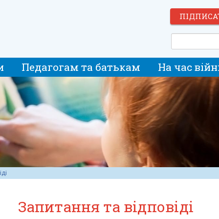
ПІДПИСА
и
Педагогам та батькам
На час війн
іді
Запитання та відповіді