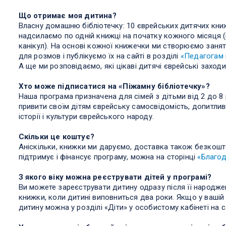
Що отримає моя дитина?
Власну домашню бібліотечку: 10 єврейських дитячих кни
надсилаємо по одній книжці на початку кожного місяця (
канікул). На основі кожної книжечки ми створюємо занят
для розмов і публікуємо їх на сайті в розділі
«Педагогам 
А ще ми розповідаємо, які цікаві дитячі єврейські заход
Хто може підписатися на «Піжамну бібліотечку»?
Наша програма призначена для сімей з дітьми від 2 до 8 
привити своїм дітям єврейську самосвідомість, допитливі
історії і культури єврейського народу.
Скільки це коштує?
Аніскільки, книжки ми даруємо, доставка також безкошто
підтримує і фінансує програму, можна на сторінці
«Благод
З якого віку можна реєструвати дітей у програмі?
Ви можете зареєструвати дитину одразу після її народж
книжки, коли дитині виповниться два роки. Якщо у вашій
дитину можна у розділі «Діти» у особистому кабінеті на 