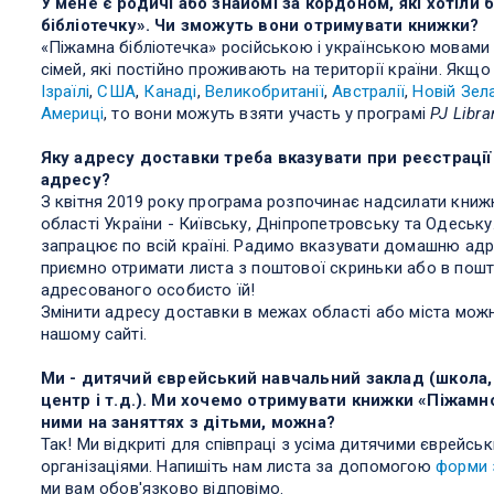
У мене є родичі або знайомі за кордоном, які хотіли
бібліотечку». Чи зможуть вони отримувати книжки?
«Піжамна бібліотечка» російською і українською мовами 
сімей, які постійно проживають на території країни. Якщо
Ізраїлі
,
США
,
Канаді
,
Великобританії
,
Австралії
,
Новій Зела
Америці
, то вони можуть взяти участь у програмі
PJ Libra
Яку адресу доставки треба вказувати при реєстрації
адресу?
З квітня 2019 року програма розпочинає надсилати книж
області України - Київську, Дніпропетровську та Одеську
запрацює по всій країні. Радимо вказувати домашню адр
приємно отримати листа з поштової скриньки або в пошт
адресованого особисто їй!
Змінити адресу доставки в межах області або міста можн
нашому сайті.
Ми - дитячий єврейський навчальний заклад (школа,
центр і т.д.). Ми хочемо отримувати книжки «Піжамно
ними на заняттях з дітьми, можна?
Так! Ми відкриті для співпраці з усіма дитячими єврейсь
організаціями. Напишіть нам листа за допомогою
форми 
ми вам обов'язково відповімо.