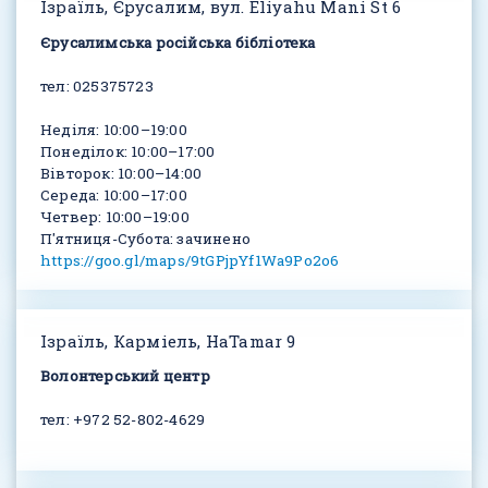
Ізраїль, Єрусалим, вул. Eliyahu Mani St 6
Єрусалимська російська бібліотека
тел: 025375723
Неділя: 10:00–19:00
Понеділок: 10:00–17:00
Вівторок: 10:00–14:00
Середа: 10:00–17:00
Четвер: 10:00–19:00
П'ятниця-Субота: зачинено
https://goo.gl/maps/9tGPjpYf1Wa9Po2o6
Ізраїль, Карміель, HaTamar 9
Волонтерський центр
тел: +972 52-802-4629