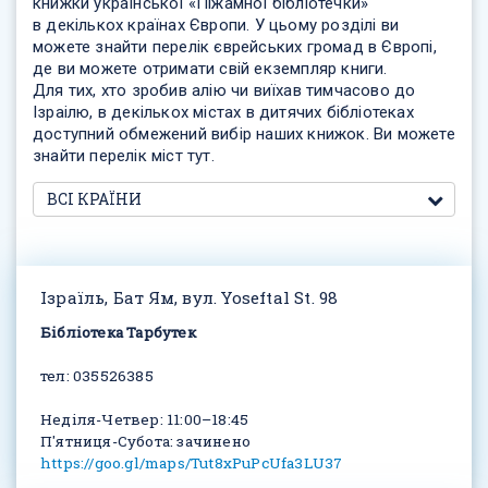
книжки української «Піжамної бібліотечки»
в декількох країнах Європи. У цьому розділі ви
можете знайти перелік єврейських громад в Європі,
де ви можете отримати свій екземпляр книги.
Для тих, хто зробив алію чи виїхав тимчасово до
Ізраілю, в декількох містах в дитячих бібліотеках
доступний обмежений вибір наших книжок. Ви можете
знайти перелік міст тут.
Ізраїль, Бат Ям, вул. Yoseftal St. 98
Бібліотека Тарбутек
тел: 035526385
Неділя-Четвер: 11:00–18:45
П'ятниця-Субота: зачинено
https://goo.gl/maps/Tut8xPuPcUfa3LU37