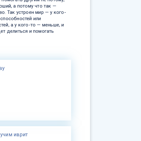
оший, а потому что так —
о. Так устроен мир — у кого-
 способностей или
ей, а у кого-то — меньше, и
дет делиться и помогать
ву
 учим иврит