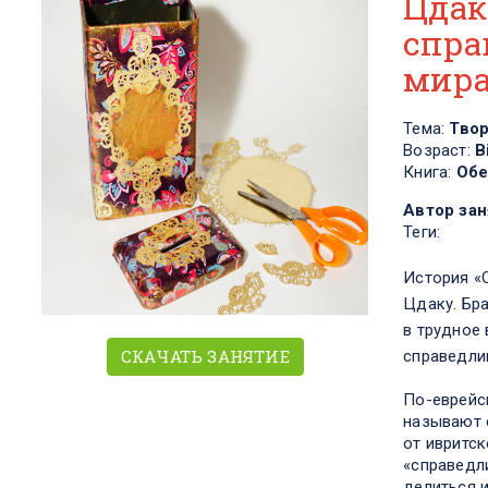
Цдак
спра
мир
Тема:
Тво
Возраст:
В
Книга:
Обе
Автор зан
Теги:
История «
Цдаку. Бр
в трудное 
СКАЧАТЬ ЗАНЯТИЕ
справедли
По-еврейс
называют 
от ивритс
«справедли
делиться и