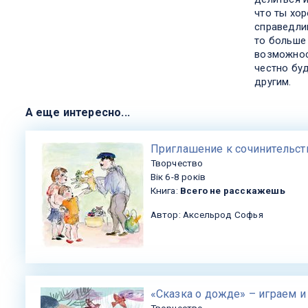
что ты хор
справедлив
то больше
возможност
честно бу
другим.
А еще интересно...
​Приглашение к сочинительст
Творчество
Вік 6-8 років
Книга:
Всего не расскажешь
Автор: Аксельрод Софья
«Сказка о дожде» – играем и
Творчество