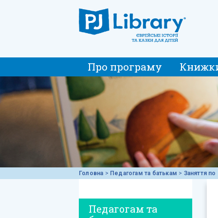
Про програму
Книжк
Головна
>
Педагогам та батькам
>
Заняття по 
Педагогам та