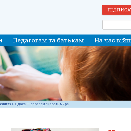
ПІДПИСА
и
Педагогам та батькам
На час війн
книгах
>
Цдака — справедливость мира