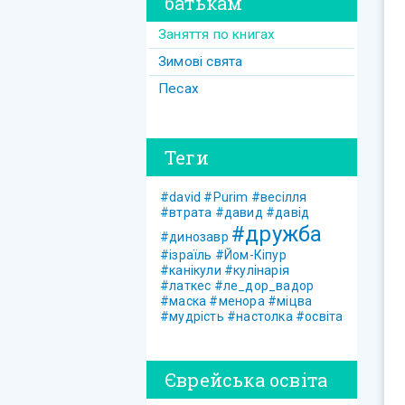
батькам
Заняття по книгах
Зимові свята
Песах
Теги
#david
#Purim
#весілля
#втрата
#давид
#давід
#дружба
#динозавр
#ізраїль
#Йом-Кіпур
#канікули
#кулінарія
#латкес
#ле_дор_вадор
#маска
#менора
#міцва
#мудрість
#настолка
#освіта
Єврейська освіта