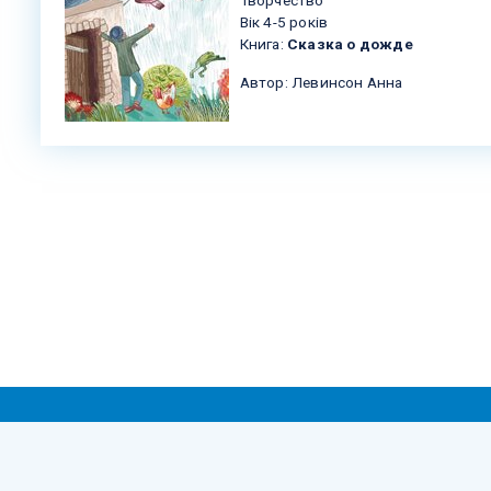
Вік 4-5 років
Книга:
Сказка о дожде
Автор: Левинсон Анна
pyright © 2005-2026 The Harold Grinspoon Foundation. Всі права збереже
ови використання
|
Політика конфіденційності персональних да