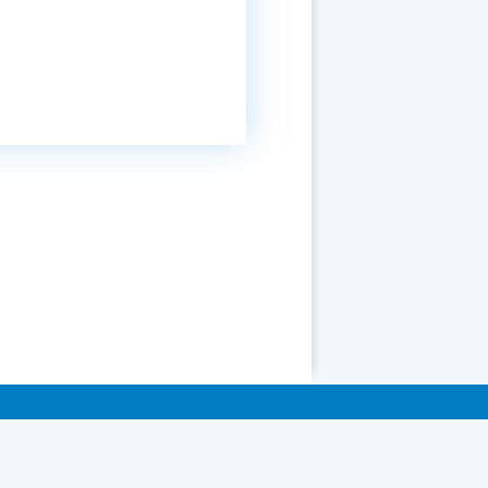
ні.
них