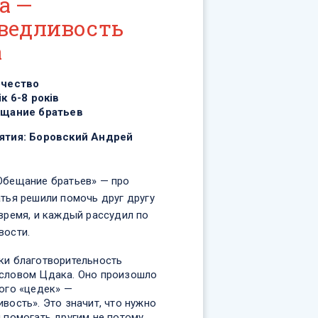
а —
ведливость
а
рчество
ік 6-8 років
щание братьев
ятия:
Боровский Андрей
Обещание братьев» — про
атья решили помочь друг другу
время, и каждый рассудил по
вости.
ки благотворительность
словом Цдака. Оно произошло
кого «цедек» —
вость». Это значит, что нужно
 помогать другим не потому,