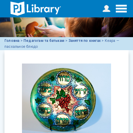
Головна
>
Педагогам та батькам
>
Заняття по книгах
>
Кеара —
пасхальное блюдо