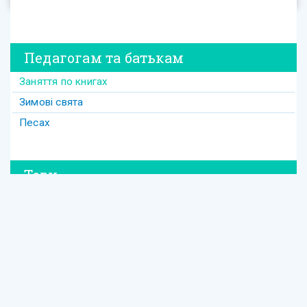
Педагогам та батькам
Заняття по книгах
Зимові свята
Песах
Теги
#david
#Purim
#весілля
#втрата
#давид
#давід
#дружба
#динозавр
#ізраїль
#Йом-Кіпур
#канікули
#кулінарія
#латкес
#ле_дор_вадор
#маска
#менора
#міцва
#мудрість
#настолка
#освіта
Єврейська освіта