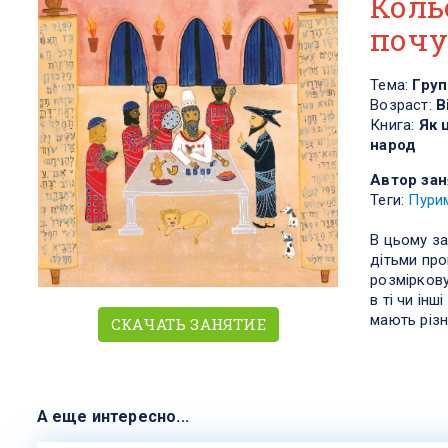
Коль
почу
Тема:
Груп
Возраст:
В
Книга:
Як 
народ
Автор зан
Теги:
Пури
В цьому за
дітьми про
розміркову
в ті чи інш
мають різні
СКАЧАТЬ ЗАНЯТИЕ
А еще интересно...