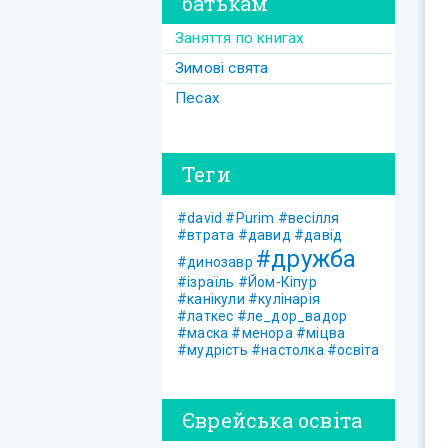
батькам
Заняття по книгах
Зимові свята
Песах
Теги
#david
#Purim
#весілля
#втрата
#давид
#давід
#дружба
#динозавр
#ізраїль
#Йом-Кіпур
#канікули
#кулінарія
#латкес
#ле_дор_вадор
#маска
#менора
#міцва
#мудрість
#настолка
#освіта
Єврейська освіта