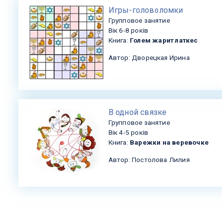
​Игры-головоломки
Групповое занятие
Вік 6-8 років
Книга:
Голем жарит латкес
Автор: Дворецкая Ирина
В одной связке
Групповое занятие
Вік 4-5 років
Книга:
Варежки на веревочке
Автор: Постолова Лилия