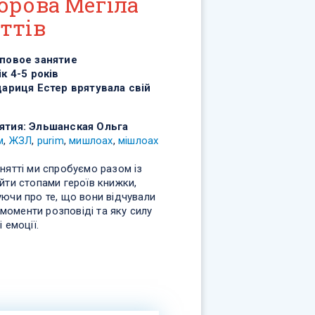
орова Мегіла
ттів
повое занятие
ік 4-5 років
цариця Естер врятувала свій
ятия:
Эльшанская Ольга
м
,
ЖЗЛ
,
purim
,
мишлоах
,
мішлоах
нятті ми спробуємо разом із
йти стопами героїв книжки,
ючи про те, що вони відчували
і моменти розповіді та яку силу
 емоції.