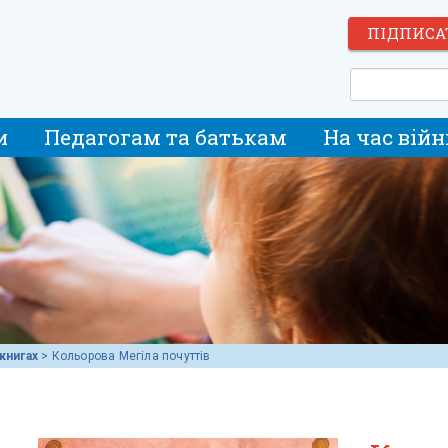
ПІДПИСА
и
Педагогам та батькам
На час війн
книгах
>
Кольорова Мегіла почуттів