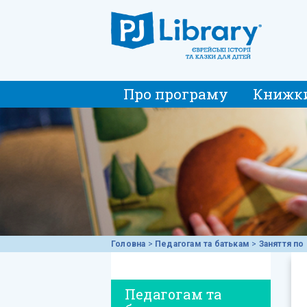
Про програму
Книжк
Головна
>
Педагогам та батькам
>
Заняття по 
Педагогам та