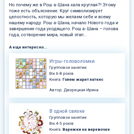
Но почему же в Рош а-Шана хала круглая?! Этому
тоже есть объяснение. Круг символизирует
целостность, которую мы желаем себе и всему
нашему народу. Рош а-Шана, начало Нового года и
завершение года уходящего. Рош а-Шана – голова
года, сотворение мира, новый этап...
А еще интересно...
​Игры-головоломки
Групповое занятие
Вік 6-8 років
Книга:
Голем жарит латкес
Автор: Дворецкая Ирина
В одной связке
Групповое занятие
Вік 4-5 років
Книга:
Варежки на веревочке