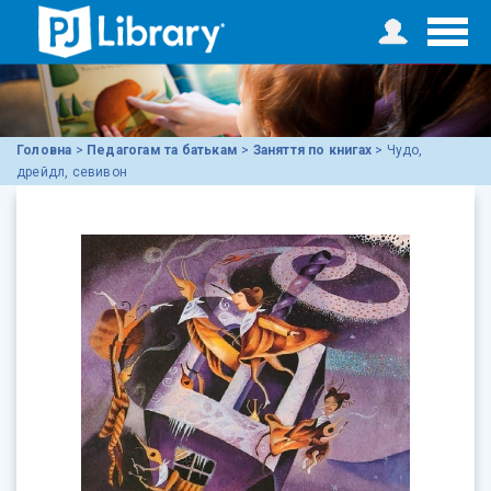
Головна
>
Педагогам та батькам
>
Заняття по книгах
>
Чудо,
дрейдл, севивон