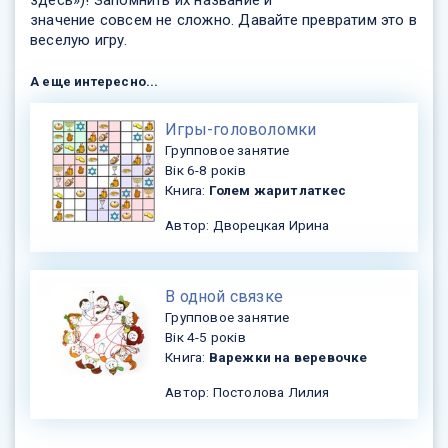
здесь»)! Запомнить их название и
значение совсем не сложно. Давайте превратим это в
веселую игру.
А еще интересно...
​Игры-головоломки
Групповое занятие
Вік 6-8 років
Книга:
Голем жарит латкес
Автор: Дворецкая Ирина
В одной связке
Групповое занятие
Вік 4-5 років
Книга:
Варежки на веревочке
Автор: Постолова Лилия