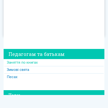
Педагогам та батькам
Заняття по книгах
Зимові свята
Песах
Теги
#david
#Purim
#весілля
#втрата
#давид
#давід