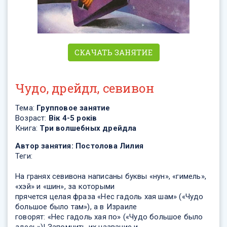
СКАЧАТЬ ЗАНЯТИЕ
Чудо, дрейдл, севивон
Тема:
Групповое занятие
Возраст:
Вік 4-5 років
Книга:
Три волшебных дрейдла
Автор занятия:
Постолова Лилия
Теги:
На гранях севивона написаны буквы «нун», «гимель»,
«хэй» и «шин», за которыми
прячется целая фраза «Нес гадоль хая шам» («Чудо
большое было там»), а в Израиле
говорят: «Нес гадоль хая по» («Чудо большое было