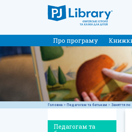
Про програму
Книжк
Головна
>
Педагогам та батькам
>
Заняття по 
Педагогам та