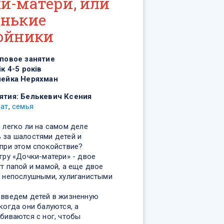
и-матери, или
нькие
ойники
повое занятие
ік 4-5 років
ейка Неряхман
ятия:
Белькевич Ксения
ат
,
семья
 легко ли на самом деле
 за шалостями детей и
 при этом спокойствие?
игру «Дочки-матери» - двое
т папой и мамой, а еще двое
— непослушными, хулиганистыми
 введем детей в жизненную
когда они балуются, а
биваются с ног, чтобы