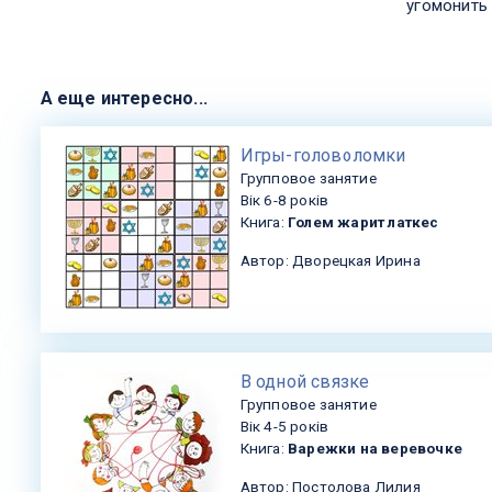
угомонить 
А еще интересно...
​Игры-головоломки
Групповое занятие
Вік 6-8 років
Книга:
Голем жарит латкес
Автор: Дворецкая Ирина
В одной связке
Групповое занятие
Вік 4-5 років
Книга:
Варежки на веревочке
Автор: Постолова Лилия