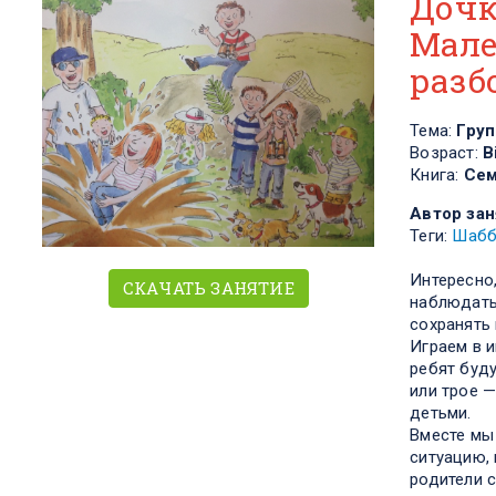
Дочк
Мале
разб
Тема:
Груп
Возраст:
В
Книга:
Сем
Автор зан
Теги:
Шабб
Интересно,
СКАЧАТЬ ЗАНЯТИЕ
наблюдать
сохранять
​Играем в 
ребят буду
или трое 
детьми.
Вместе мы
ситуацию, 
родители с