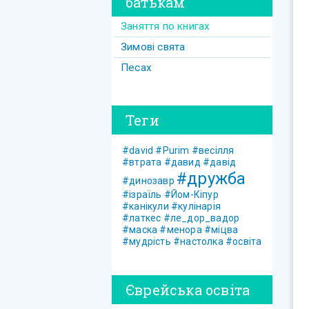
батькам
Заняття по книгах
Зимові свята
Песах
Теги
#david
#Purim
#весілля
#втрата
#давид
#давід
#дружба
#динозавр
#ізраїль
#Йом-Кіпур
#канікули
#кулінарія
#латкес
#ле_дор_вадор
#маска
#менора
#міцва
#мудрість
#настолка
#освіта
Єврейська освіта