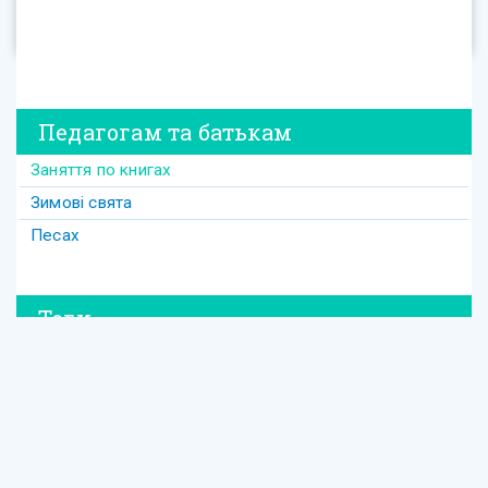
Педагогам та батькам
Заняття по книгах
Зимові свята
Песах
Теги
#david
#Purim
#весілля
#втрата
#давид
#давід
#дружба
#динозавр
#ізраїль
#Йом-Кіпур
#канікули
#кулінарія
#латкес
#ле_дор_вадор
#маска
#менора
#міцва
#мудрість
#настолка
#освіта