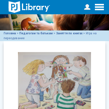
Головна
>
Педагогам та батькам
>
Заняття по книгах
>
Игра на
переодевание