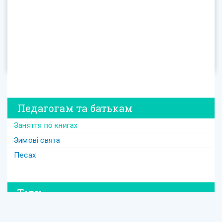
Педагогам та батькам
Заняття по книгах
Зимові свята
Песах
Теги
#david
#Purim
#весілля
#втрата
#давид
#давід