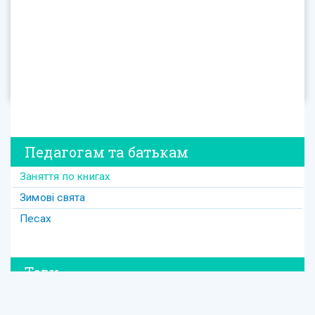
Педагогам та батькам
Заняття по книгах
Зимові свята
Песах
Теги
#david
#Purim
#весілля
#втрата
#давид
#давід