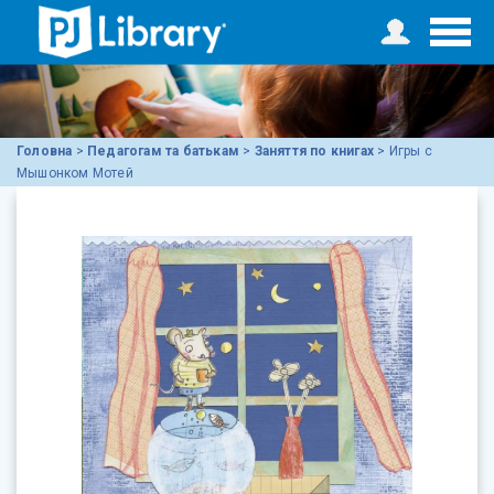
Головна
>
Педагогам та батькам
>
Заняття по книгах
>
Игры с
Мышонком Мотей