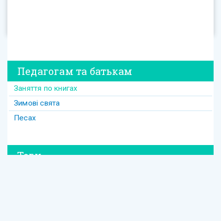
Педагогам та батькам
Заняття по книгах
Зимові свята
Песах
Теги
#david
#Purim
#весілля
#втрата
#давид
#давід
#дружба
#динозавр
#ізраїль
#Йом-Кіпур
#канікули
#кулінарія
#латкес
#ле_дор_вадор
#маска
#менора
#міцва
#мудрість
#настолка
#освіта