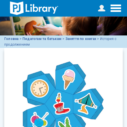
Головна
>
Педагогам та батькам
>
Заняття по книгах
>
История с
продолжением