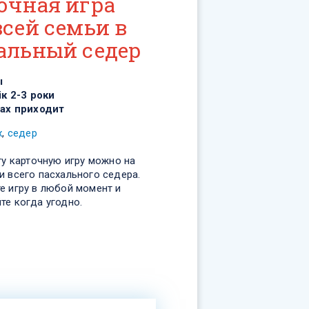
очная игра
всей семьи в
альный седер
ы
ік 2-3 роки
ах приходит
х
,
седер
ту карточную игру можно на
и всего пасхального седера.
е игру в любой момент и
те когда угодно.