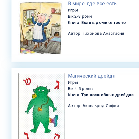
​В мире, где все есть
Игры
Вік 2-3 роки
Книга:
Если в домике тесно
Автор: Тихонова Анастасия
​Магический дрейдл
Игры
Вік 4-5 років
Книга:
Три волшебных дрейдла
Автор: Аксельрод Софья