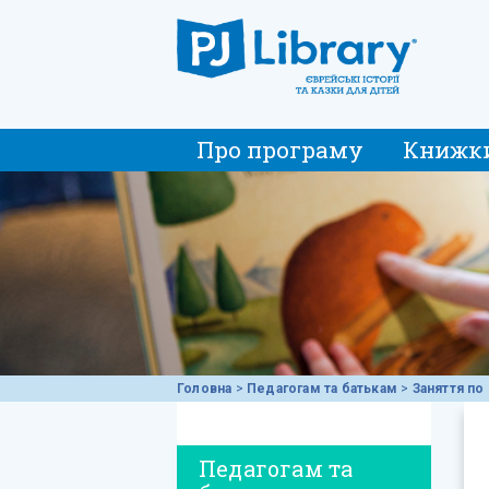
Про програму
Книжк
Головна
>
Педагогам та батькам
>
Заняття по 
Педагогам та