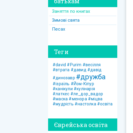
батькам
Заняття по книгах
Зимові свята
Песах
Теги
#david
#Purim
#весілля
#втрата
#давид
#давід
#дружба
#динозавр
#ізраїль
#Йом-Кіпур
#канікули
#кулінарія
#латкес
#ле_дор_вадор
#маска
#менора
#міцва
#мудрість
#настолка
#освіта
Єврейська освіта