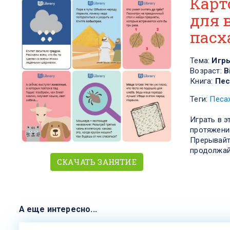
Карт
для 
пасх
Тема:
Игр
Возраст:
В
Книга:
Пес
Теги:
Песа
Играть в э
протяжени
Прерывайт
продолжай
СКАЧАТЬ ЗАНЯТИЕ
А еще интересно...