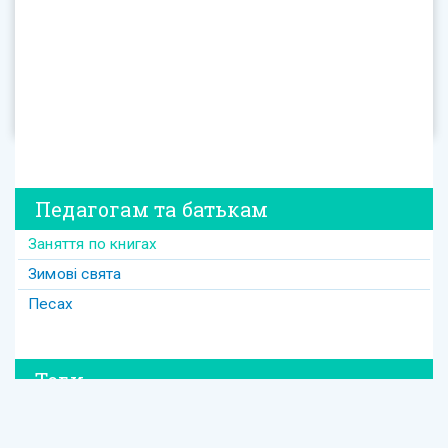
Педагогам та батькам
Заняття по книгах
Зимові свята
Песах
Теги
#david
#Purim
#весілля
#втрата
#давид
#давід