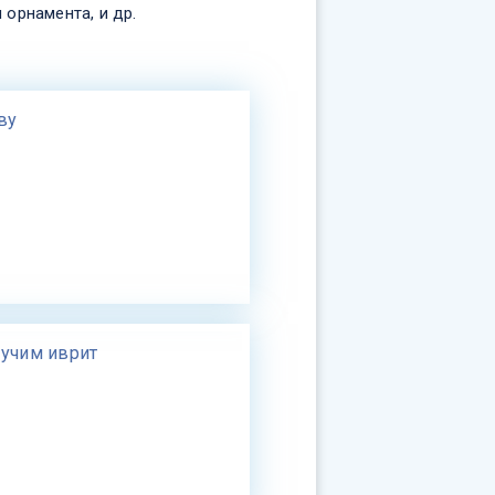
 орнамента, и др.
ву
 учим иврит