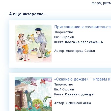
форм, ритм
А еще интересно...
​Приглашение к сочинительст
Творчество
Вік 6-8 років
Книга:
Всего не расскажешь
Автор: Аксельрод Софья
«Сказка о дожде» – играем и
Творчество
Вік 4-5 років
Книга:
Сказка о дожде
Автор: Левинсон Анна