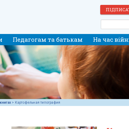
ПІДПИСА
и
Педагогам та батькам
На час війн
книгах
>
Картофельная типография