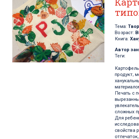
Карт
типо
Тема:
Тво
Возраст:
В
Книга:
Хан
Автор зан
Теги:
Картофель
продукт, м
ханукальны
материало
Печать с 
вырезанны
увлекател
сложных п
Для ребен
исследова
свойства 
отпечаток