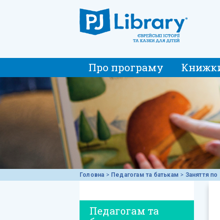
Про програму
Книжк
Головна
>
Педагогам та батькам
>
Заняття по 
Педагогам та