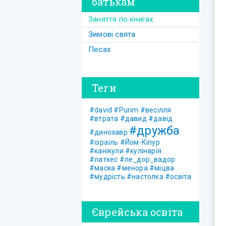
батькам
Заняття по книгах
Зимові свята
Песах
Теги
#david
#Purim
#весілля
#втрата
#давид
#давід
#дружба
#динозавр
#ізраїль
#Йом-Кіпур
#канікули
#кулінарія
#латкес
#ле_дор_вадор
#маска
#менора
#міцва
#мудрість
#настолка
#освіта
Єврейська освіта