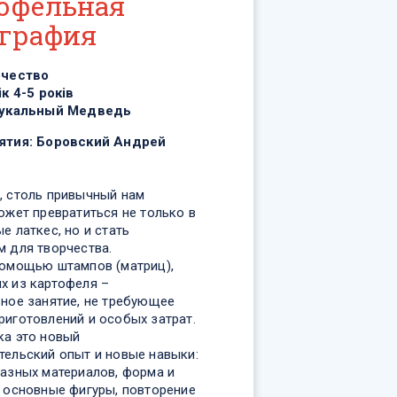
офельная
графия
рчество
ік 4-5 років
укальный Медведь
ятия:
Боровский Андрей
, cтоль привычный нам
ожет превратиться не только в
е латкес, но и стать
м для творчества.
помощью штампов (матриц),
х из картофеля –
ьное занятие, не требующее
риготовлений и особых затрат.
ка это новый
тельский опыт и новые навыки:
разных материалов, форма и
, основные фигуры, повторение