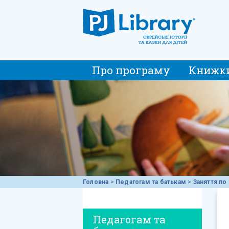
Про програму
Книжк
Головна
>
Педагогам та батькам
>
Заняття по 
Педагогам та