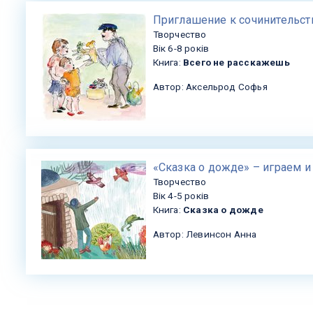
​Приглашение к сочинительст
Творчество
Вік 6-8 років
Книга:
Всего не расскажешь
Автор: Аксельрод Софья
«Сказка о дожде» – играем и
Творчество
Вік 4-5 років
Книга:
Сказка о дожде
Автор: Левинсон Анна