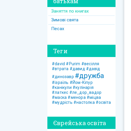
батькам
Заняття по книгах
Зимові свята
Песах
Теги
#david
#Purim
#весілля
#втрата
#давид
#давід
#дружба
#динозавр
#ізраїль
#Йом-Кіпур
#канікули
#кулінарія
#латкес
#ле_дор_вадор
#маска
#менора
#міцва
#мудрість
#настолка
#освіта
Єврейська освіта