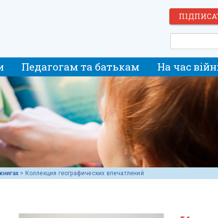
ПІДПИСА
и
Педагогам та батькам
На час війн
книгах
>
Коллекция географических впечатлений