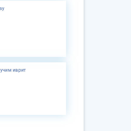
ву
 учим иврит