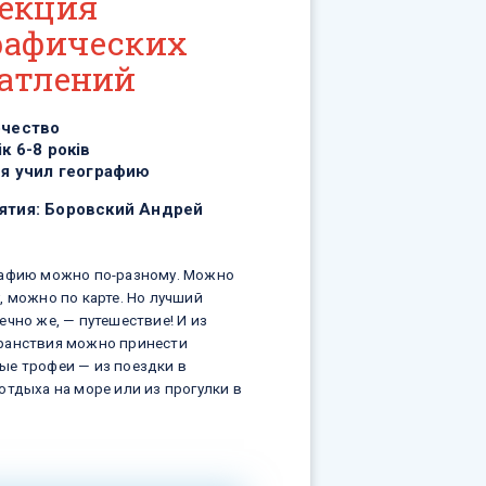
екция
рафических
атлений
рчество
ік 6-8 років
 я учил географию
ятия:
Боровский Андрей
рафию можно по-разному. Можно
, можно по карте. Но лучший
ечно же, — путешествие! И из
ранствия можно принести
ые трофеи — из поездки в
отдыха на море или из прогулки в