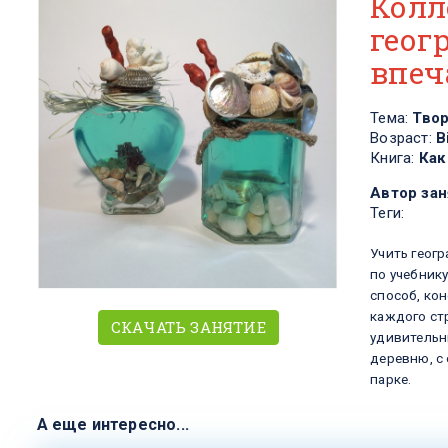
Колл
геог
впеч
Тема:
Тво
Возраст:
В
Книга:
Как
Автор зан
Теги:
Учить геог
по учебнику
способ, кон
каждого ст
СКАЧАТЬ ЗАНЯТИЕ
удивительн
деревню, с 
парке.
А еще интересно...