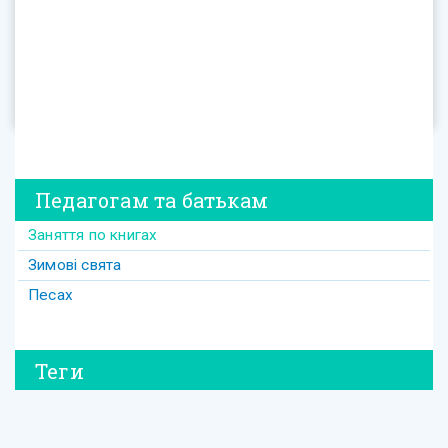
Педагогам та батькам
Заняття по книгах
Зимові свята
Песах
Теги
#david
#Purim
#весілля
#втрата
#давид
#давід
#дружба
#динозавр
#ізраїль
#Йом-Кіпур