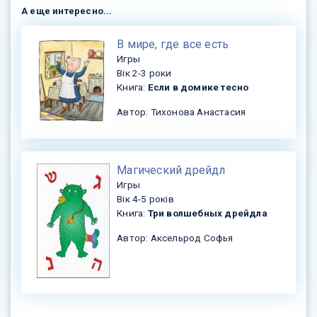
А еще интересно...
​В мире, где все есть
Игры
Вік 2-3 роки
Книга:
Если в домике тесно
Автор: Тихонова Анастасия
​Магический дрейдл
Игры
Вік 4-5 років
Книга:
Три волшебных дрейдла
Автор: Аксельрод Софья