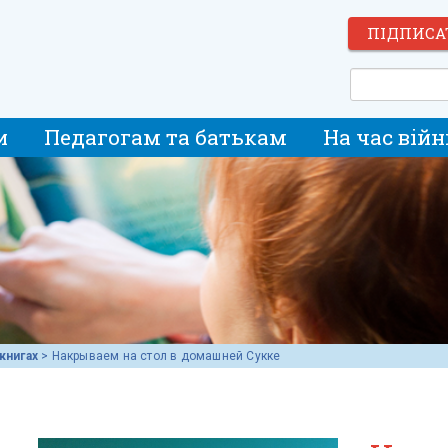
ПІДПИСА
и
Педагогам та батькам
На час війн
книгах
>
Накрываем на стол в домашней Сукке