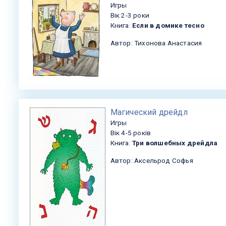
Игры
Вік 2-3 роки
Книга:
Если в домике тесно
Автор: Тихонова Анастасия
​Магический дрейдл
Игры
Вік 4-5 років
Книга:
Три волшебных дрейдла
Автор: Аксельрод Софья