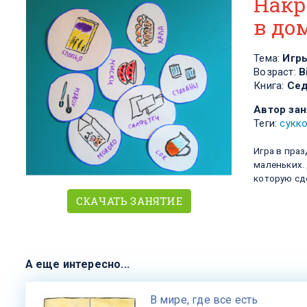
Накр
в до
Тема:
Игр
Возраст:
В
Книга:
Сед
Автор зан
Теги:
сукк
Игра в пра
маленьких. 
которую сд
СКАЧАТЬ ЗАНЯТИЕ
А еще интересно...
​В мире, где все есть