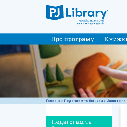
Про програму
Книжк
Головна
>
Педагогам та батькам
>
Заняття по 
Педагогам та