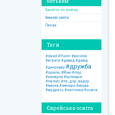
батькам
Заняття по книгах
Зимові свята
Песах
Теги
#david
#Purim
#весілля
#втрата
#давид
#давід
#дружба
#динозавр
#ізраїль
#Йом-Кіпур
#канікули
#кулінарія
#латкес
#ле_дор_вадор
#маска
#менора
#міцва
#мудрість
#настолка
#освіта
Єврейська освіта