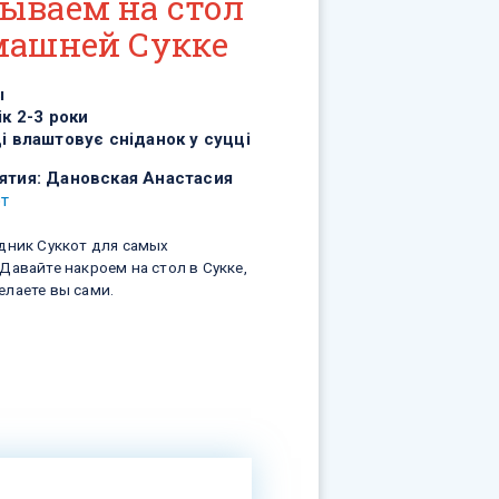
ываем на стол
машней Сукке
ы
ік 2-3 роки
і влаштовує сніданок у суцці
ятия:
Дановская Анастасия
от
здник Суккот для самых
Давайте накроем на стол в Сукке,
елаете вы сами.