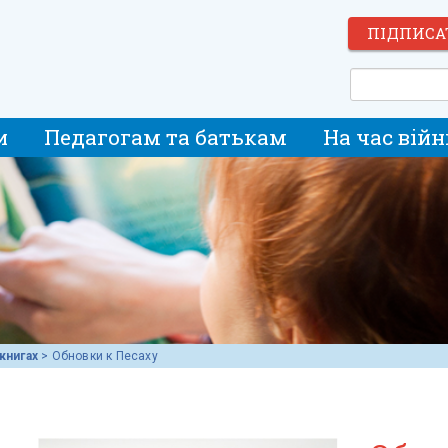
ПІДПИСА
и
Педагогам та батькам
На час війн
книгах
>
Обновки к Песаху