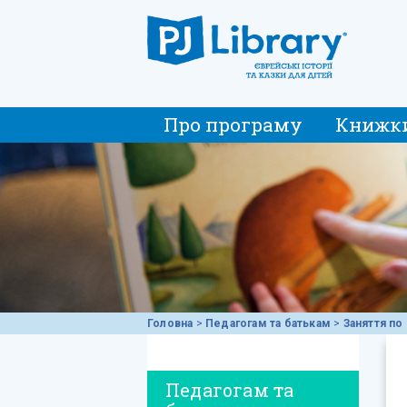
Про програму
Книжк
Головна
>
Педагогам та батькам
>
Заняття по 
Педагогам та