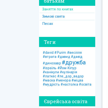
батькам
Заняття по книгах
Зимові свята
Песах
Теги
#david
#Purim
#весілля
#втрата
#давид
#давід
#дружба
#динозавр
#ізраїль
#Йом-Кіпур
#канікули
#кулінарія
#латкес
#ле_дор_вадор
#маска
#менора
#міцва
#мудрість
#настолка
#освіта
Єврейська освіта