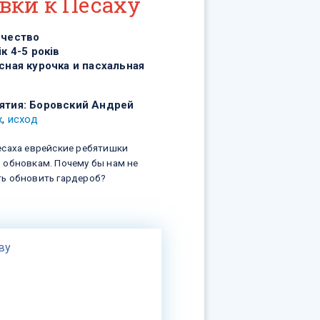
вки к Песаху
рчество
ік 4-5 років
сная курочка и пасхальная
ятия:
Боровский Андрей
х
,
исход
есаха еврейские ребятишки
 обновкам. Почему бы нам не
ь обновить гардероб?
ву