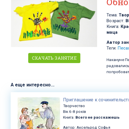
Обно
Тема:
Тво
Возраст:
В
Книга:
Кра
маца
Автор зан
Теги:
Песа
СКАЧАТЬ ЗАНЯТИЕ
Накануне П
радовались
попробоват
А еще интересно...
​Приглашение к сочинительст
Творчество
Вік 6-8 років
Книга:
Всего не расскажешь
Автор: Аксельрод Софья