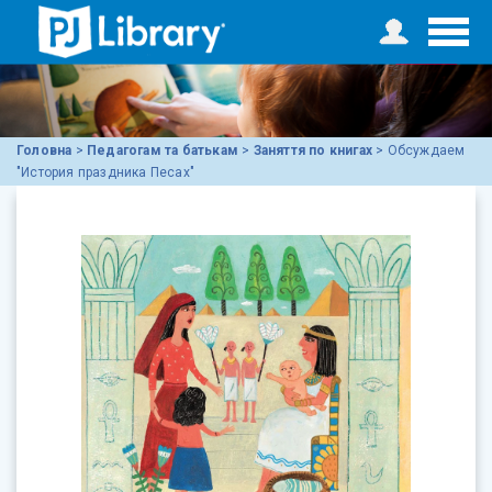
Головна
>
Педагогам та батькам
>
Заняття по книгах
>
Обсуждаем
"История праздника Песах"