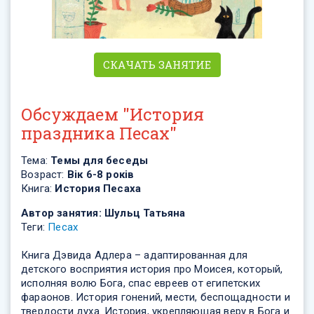
СКАЧАТЬ ЗАНЯТИЕ
Обсуждаем "История
праздника Песах"
Тема:
Темы для беседы
Возраст:
Вік 6-8 років
Книга:
История Песаха
Автор занятия:
Шульц Татьяна
Теги:
Песах
Книга Дэвида Адлера – адаптированная для
детского восприятия история про Моисея, который,
исполняя волю Бога, спас евреев от египетских
фараонов. История гонений, мести, беспощадности и
твердости духа. История, укрепляющая веру в Бога и