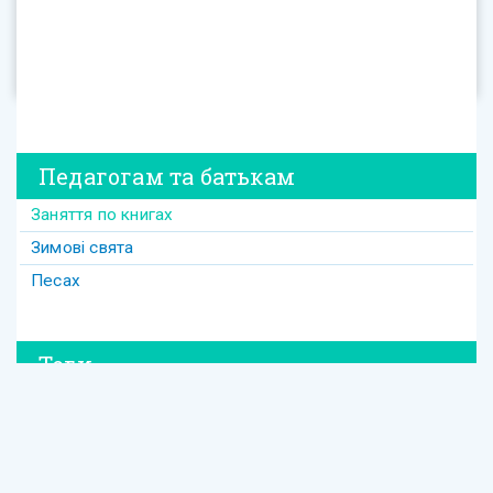
Педагогам та батькам
Заняття по книгах
Зимові свята
Песах
Теги
#david
#Purim
#весілля
#втрата
#давид
#давід
#дружба
#динозавр
#ізраїль
#Йом-Кіпур
#канікули
#кулінарія
#латкес
#ле_дор_вадор
#маска
#менора
#міцва
#мудрість
#настолка
#освіта