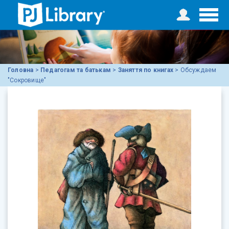
Головна
>
Педагогам та батькам
>
Заняття по книгах
>
Обсуждаем
"Сокровище"