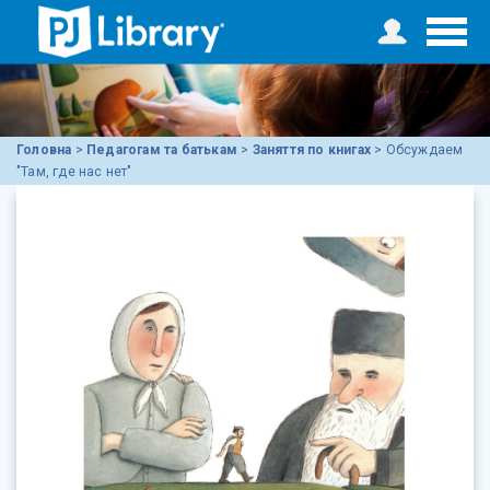
Головна
>
Педагогам та батькам
>
Заняття по книгах
>
Обсуждаем
"Там, где нас нет"