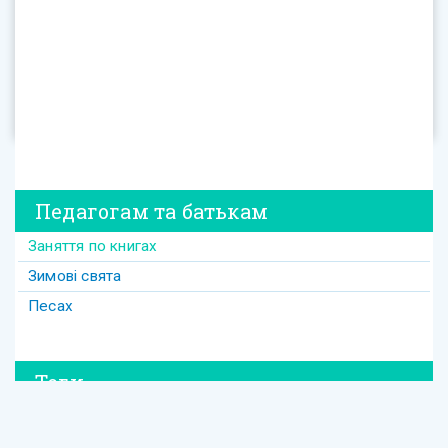
Педагогам та батькам
Заняття по книгах
Зимові свята
Песах
Теги
#david
#Purim
#весілля
#втрата
#давид
#давід