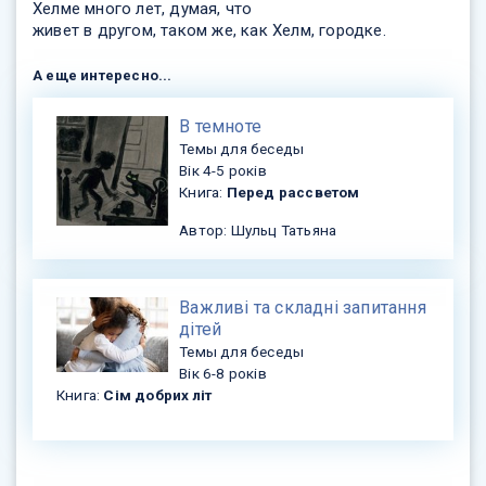
Хелме много лет, думая, что
живет в другом, таком же, как Хелм, городке.
А еще интересно...
В темноте
Темы для беседы
Вік 4-5 років
Книга:
Перед рассветом
Автор: Шульц Татьяна
Важливі та складні запитання
дітей
Темы для беседы
Вік 6-8 років
Книга:
Сім добрих літ