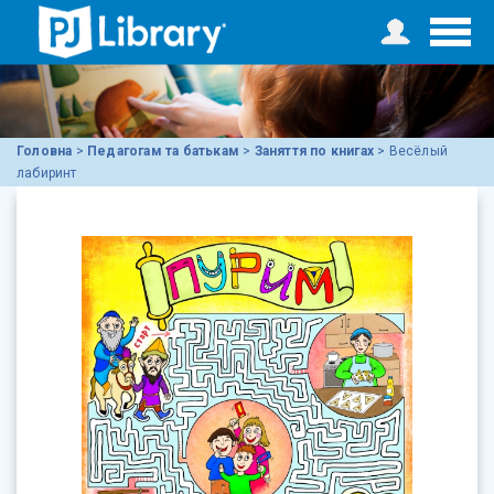
Головна
>
Педагогам та батькам
>
Заняття по книгах
>
Весёлый
лабиринт