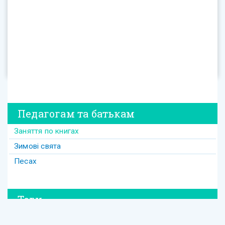
Педагогам та батькам
Заняття по книгах
Зимові свята
Песах
Теги
#david
#Purim
#весілля
#втрата
#давид
#давід