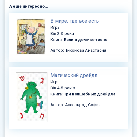
А еще интересно...
​В мире, где все есть
Игры
Вік 2-3 роки
Книга:
Если в домике тесно
Автор: Тихонова Анастасия
​Магический дрейдл
Игры
Вік 4-5 років
Книга:
Три волшебных дрейдла
Автор: Аксельрод Софья