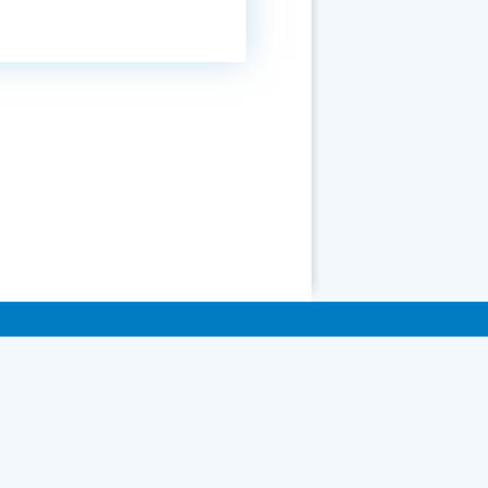
ні.
них