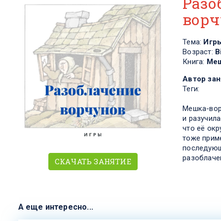
Разо
ворч
Тема:
Игр
Возраст:
В
Книга:
Меш
Автор зан
Теги:
Мешка-вор
и разучила
что её окр
тоже прим
последую
разоблаче
СКАЧАТЬ ЗАНЯТИЕ
А еще интересно...