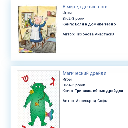
​В мире, где все есть
Игры
Вік 2-3 роки
Книга:
Если в домике тесно
Автор: Тихонова Анастасия
​Магический дрейдл
Игры
Вік 4-5 років
Книга:
Три волшебных дрейдла
Автор: Аксельрод Софья