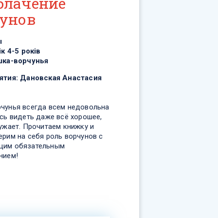
блачение
унов
ы
ік 4-5 років
ка-ворчунья
ятия:
Дановская Анастасия
чунья всегда всем недовольна
сь видеть даже всё хорошее,
ужает. Прочитаем книжку и
ерим на себя роль ворчунов с
щим обязательным
нием!