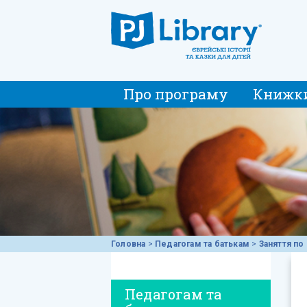
Про програму
Книжк
Головна
>
Педагогам та батькам
>
Заняття по 
Педагогам та