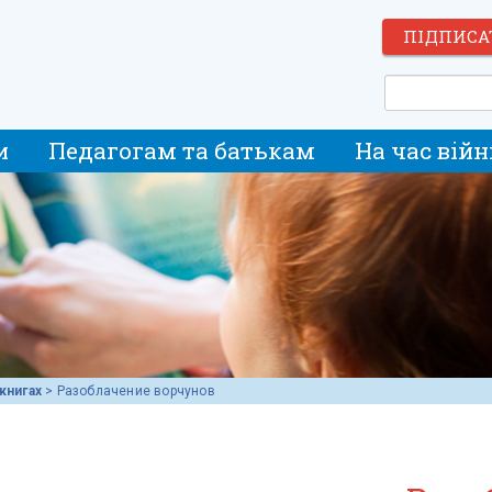
ПІДПИСА
и
Педагогам та батькам
На час війн
книгах
>
Разоблачение ворчунов