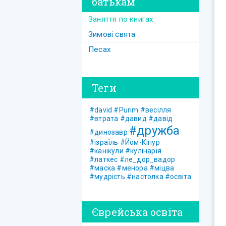
батькам
Заняття по книгах
Зимові свята
Песах
Теги
#david
#Purim
#весілля
#втрата
#давид
#давід
#дружба
#динозавр
#ізраїль
#Йом-Кіпур
#канікули
#кулінарія
#латкес
#ле_дор_вадор
#маска
#менора
#міцва
#мудрість
#настолка
#освіта
Єврейська освіта