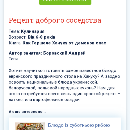
Рецепт доброго соседства
Тема:
Кулинария
Возраст:
Вік 6-8 років
Книга:
Как Гершеле Хануку от демонов спас
Автор занятия:
Боровский Андрей
Теги:
Хотите научиться готовить самое известное блюдо
еврейского праздничного стола на Хануку? А заодно
освоить национальные блюда украинской,
белорусской, польской народных кухонь? Нам для
этого потребуется всего лишь один простой рецепт –
латкес, или картофельные оладьи.
А еще интересно...
Блюдо із суботньою рибою