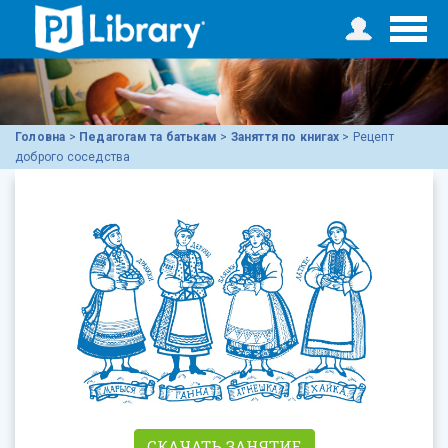
Головна
>
Педагогам та батькам
>
Заняття по книгах
>
Рецепт
доброго соседства
СКАЧАТЬ ЗАНЯТИЕ