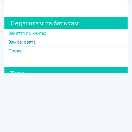
Педагогам та батькам
Заняття по книгах
Зимові свята
Песах
Теги
#david
#Purim
#весілля
#втрата
#давид
#давід
#дружба
#динозавр
#ізраїль
#Йом-Кіпур
#канікули
#кулінарія
#латкес
#ле_дор_вадор
#маска
#менора
#міцва
#мудрість
#настолка
#освіта
Єврейська освіта