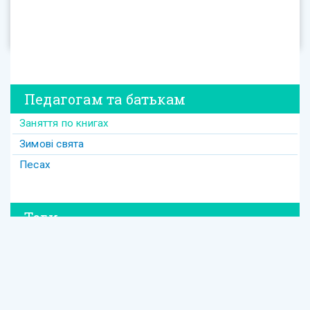
Педагогам та батькам
Заняття по книгах
Зимові свята
Песах
Теги
#david
#Purim
#весілля
#втрата
#давид
#давід
#дружба
#динозавр
#ізраїль
#Йом-Кіпур
#канікули
#кулінарія
#латкес
#ле_дор_вадор
#маска
#менора
#міцва
#мудрість
#настолка
#освіта