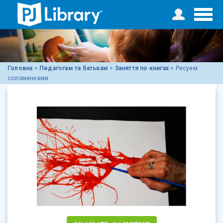
Головна
>
Педагогам та батькам
>
Заняття по книгах
>
Рисуем
соломинками