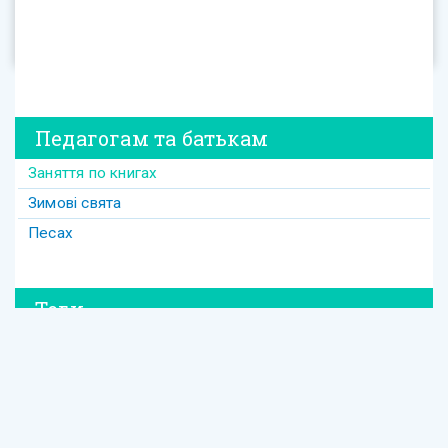
Педагогам та батькам
Заняття по книгах
Зимові свята
Песах
Теги
#david
#Purim
#весілля
#втрата
#давид
#давід
#дружба
#динозавр
#ізраїль
#Йом-Кіпур
#канікули
#кулінарія
#латкес
#ле_дор_вадор
#маска
#менора
#міцва
#мудрість
#настолка
#освіта