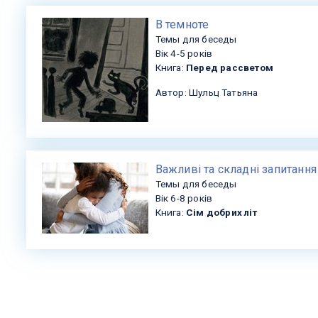
В темноте
Темы для беседы
Вік 4-5 років
Книга:
Перед рассветом
Автор: Шульц Татьяна
Важливі та складні запитання
Темы для беседы
Вік 6-8 років
Книга:
Сім добрих літ