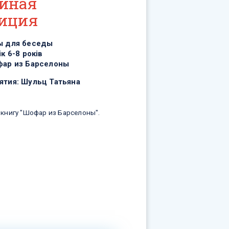
йная
иция
ы для беседы
ік 6-8 років
ар из Барселоны
ятия:
Шульц Татьяна
книгу "Шофар из Барселоны".