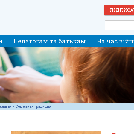
ПІДПИСА
и
Педагогам та батькам
На час війн
книгах
>
Семейная традиция