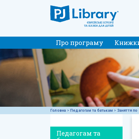
Про програму
Книжк
Головна
>
Педагогам та батькам
>
Заняття по 
Педагогам та