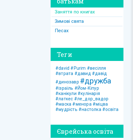
батькам
Заняття по книгах
Зимові свята
Песах
Теги
#david
#Purim
#весілля
#втрата
#давид
#давід
#дружба
#динозавр
#ізраїль
#Йом-Кіпур
#канікули
#кулінарія
#латкес
#ле_дор_вадор
#маска
#менора
#міцва
#мудрість
#настолка
#освіта
Єврейська освіта