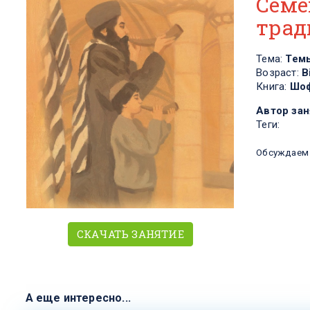
Семе
трад
Тема:
Тем
Возраст:
В
Книга:
Шоф
Автор зан
Теги:
Обсуждаем 
СКАЧАТЬ ЗАНЯТИЕ
А еще интересно...