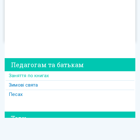
Педагогам та батькам
Заняття по книгах
Зимові свята
Песах
Теги
#david
#Purim
#весілля
#втрата
#давид
#давід
#дружба