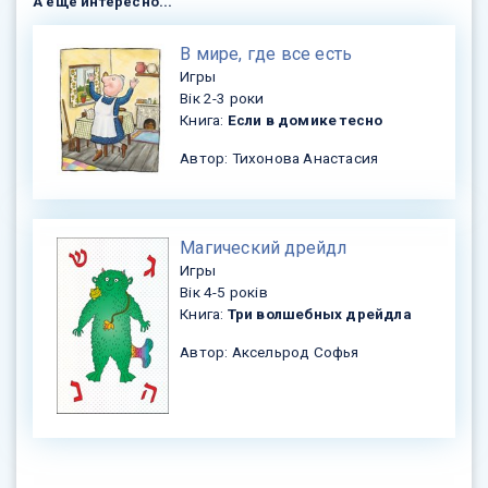
А еще интересно...
​В мире, где все есть
Игры
Вік 2-3 роки
Книга:
Если в домике тесно
Автор: Тихонова Анастасия
​Магический дрейдл
Игры
Вік 4-5 років
Книга:
Три волшебных дрейдла
Автор: Аксельрод Софья